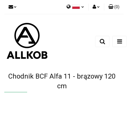
(
0
)
Polski
Zaloguj się
Czech
Zarejestruj się
English
Dodaj zgłoszenie
Zgody cookies
Chodnik BCF Alfa 11 - brązowy 120
cm