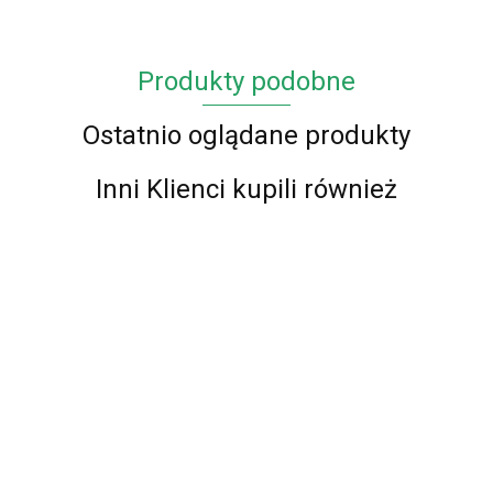
Produkty podobne
Ostatnio oglądane produkty
Inni Klienci kupili również
Chodnik
Chodnik
Chodnik
Chodnik
BCF Alfa
BCF Alfa
BCF Alfa
BCF Alfa
Chodnik
Chodnik
01 -
01 -
01 -
01 -
BCF Alfa 01
72.00
62.00
73.00
57.00
BCF Alfa 01
brązowy
brązowy
brązowy
brązowy
- brązowy -
- czerwony -
87.00
- 70 cm
100 cm
120 cm
90 cm
87.00
60 - 150cm
60 - 150cm