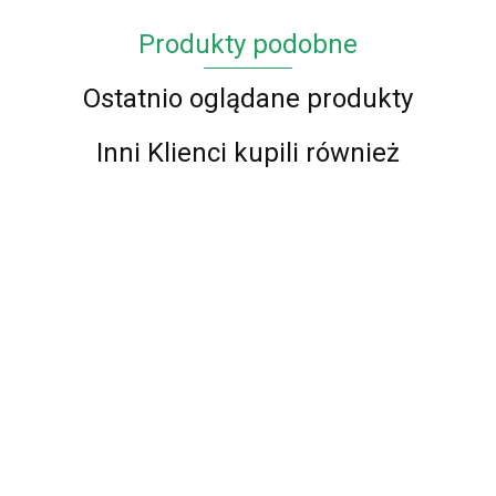
Produkty podobne
Ostatnio oglądane produkty
Inni Klienci kupili również
Chodnik
Chodnik
Chodnik
Chodnik
BCF Alfa
BCF Alfa
BCF Alfa
BCF Alfa
Chodnik
Chodnik
01 -
01 -
01 -
01 -
BCF Alfa 01
72.00
62.00
73.00
57.00
BCF Alfa 01
brązowy
brązowy
brązowy
brązowy
- brązowy -
- czerwony -
87.00
- 70 cm
100 cm
120 cm
90 cm
87.00
60 - 150cm
60 - 150cm
brązowy
czerwony
150 cm
150 cm