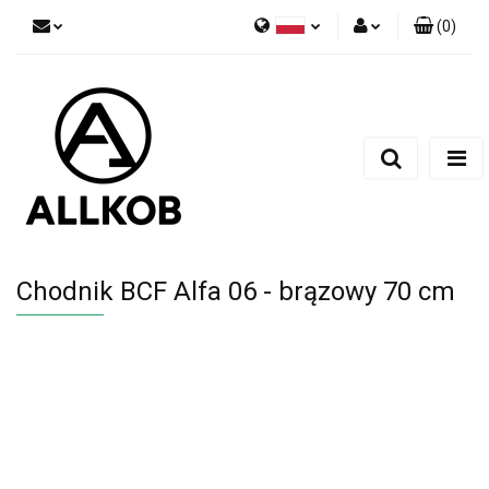
(
0
)
Polski
Zaloguj się
Czech
Zarejestruj się
English
Dodaj zgłoszenie
Zgody cookies
Chodnik BCF Alfa 06 - brązowy 70 cm