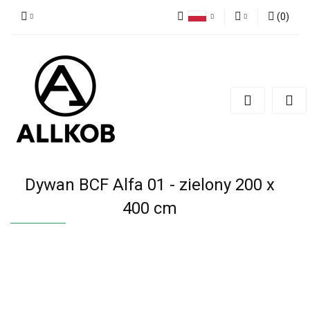
(
0
)
Polski
Zaloguj się
Czech
Zarejestruj się
English
Dodaj zgłoszenie
Zgody cookies
Dywan BCF Alfa 01 - zielony 200 x
400 cm